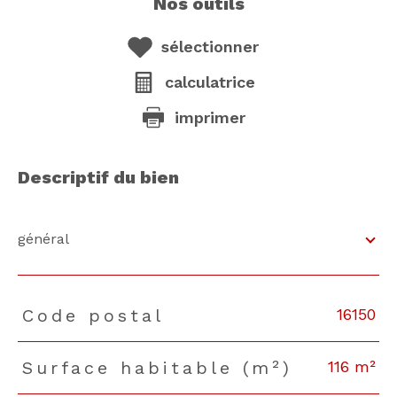
nos outils
sélectionner
calculatrice
imprimer
descriptif du bien
général
16150
Code postal
TRAD_PAMPERO_Caracteristique
Valeurs
116 m²
Surface habitable (m²)