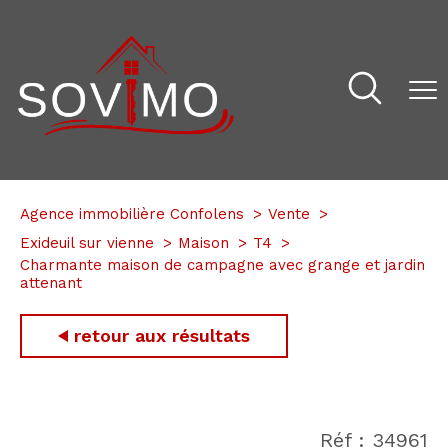
Agence immobilière Confolens
Vente
Exideuil sur vienne
Maison
T4
Charmante maison de campagne avec grange et jardin
attenant
retour aux résultats
Réf : 34961