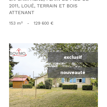
2011, LOUÉ, TERRAIN ET BOIS
ATTENANT
153 m²
-
129 600 €
exclusif
nouveauté
voir le bien