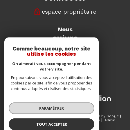
espace propriétaire
nous
suivre
Comme beaucoup, notre site
utilise les cookies
On aimerait vous accompagner pendant
votre visite.
nous
En poursuivant, vous acceptez l'utilisation des
adhérons
cookies par ce site, afin de vous proposer des
contenus adaptés et réaliser des statistiques !
PARAMÉTRER
© 2026 | Tous droits réservés | Traduction powered by Google |
Plan du site
Mentions légales
Nos honoraires
Admin
TOUT ACCEPTER
Partenaires
Politique RGPD
Cookies