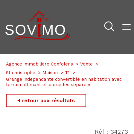
Agence immobilière Confolens
Vente
St christophe
Maison
T1
Grange independante convertible en habitation avec
terrain attenant et parcelles separees
retour aux résultats
Réf : 34273