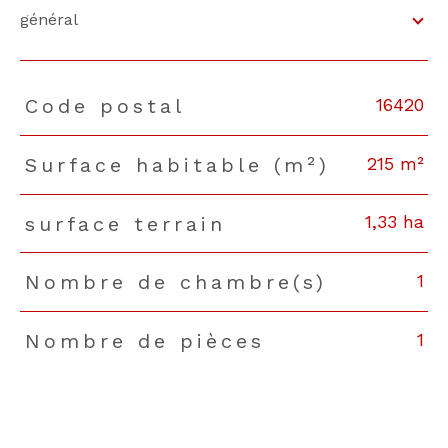
général
16420
Code postal
TRAD_PAMPERO_Caracteristique
Valeurs
215 m²
Surface habitable (m²)
1,33 ha
surface terrain
1
Nombre de chambre(s)
1
Nombre de pièces