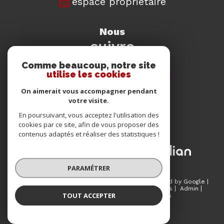
espace propriétaire
nous
suivre
Comme beaucoup, notre site
utilise les cookies
On aimerait vous accompagner pendant
votre visite.
nous
En poursuivant, vous acceptez l'utilisation des
adhérons
cookies par ce site, afin de vous proposer des
contenus adaptés et réaliser des statistiques !
PARAMÉTRER
© 2026 | Tous droits réservés | Traduction powered by Google |
Plan du site
Mentions légales
Nos honoraires
Admin
TOUT ACCEPTER
Partenaires
Politique RGPD
Cookies