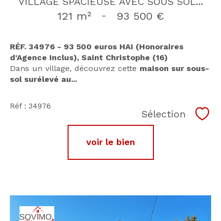
VILLAGE SPACIEUSE AVEC SOUS SOL...
121 m²
-
93 500 €
RÉF. 34976 - 93 500 euros HAI (Honoraires
d'Agence Inclus), Saint Christophe (16)
Dans un village, découvrez cette
maison sur sous-
sol surélevé au...
Réf : 34976
Sélection
Séle
voir le bien