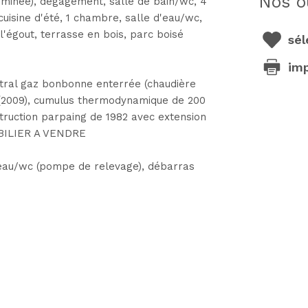
nos o
heminée), dégagement, salle de bain/wc, 4
 cuisine d'été, 1 chambre, salle d'eau/wc,
'égout, terrasse en bois, parc boisé
sél
im
al gaz bonbonne enterrée (chaudière
 (2009), cumulus thermodynamique de 200
nstruction parpaing de 1982 avec extension
MOBILIER A VENDRE
d'eau/wc (pompe de relevage), débarras