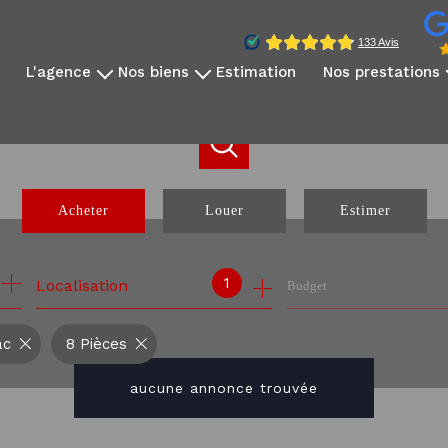
l'agence
nos biens
estimation
nos prestations
qui sommes-nous?
disponibles à la vente
vidéo immobilière
notre équipe
disponibles à la location
reportage photo
avis clients
nos exclusivités
création sites dédié
nos partenaires
nos biens vendus
réseaux sociaux
Acheter
Louer
Estimer
communication internati
webinaire expatrié
de l'ancien
à l'année
1
Localisation
Budget
de l'immo pro
ac
8 Pièces
aucune annonce trouvée