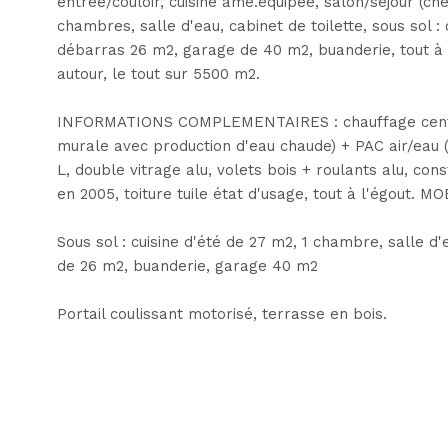
entrée/couloir, cuisine amé.équipée, salon/séjour (c
chambres, salle d'eau, cabinet de toilette, sous sol :
débarras 26 m2, garage de 40 m2, buanderie, tout à l
autour, le tout sur 5500 m2.
INFORMATIONS COMPLEMENTAIRES : chauffage centr
murale avec production d'eau chaude) + PAC air/eau
L, double vitrage alu, volets bois + roulants alu, co
en 2005, toiture tuile état d'usage, tout à l'égout. 
Sous sol : cuisine d'été de 27 m2, 1 chambre, salle 
de 26 m2, buanderie, garage 40 m2
Portail coulissant motorisé, terrasse en bois.