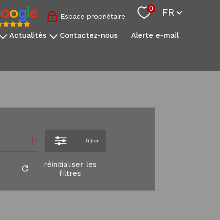
Langue
0
FR
Espace propriétaire
actualités
contactez-nous
alerte e-mail
nos conseils sovimo
l'actualité immobilière
s
onale
s
filtrer
réinitialiser les
filtres