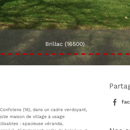
Brillac (16500)
part
fa
 Confolens (16), dans un cadre verdoyant,
olie maison de village à usage
tilisables : spacieuse véranda,