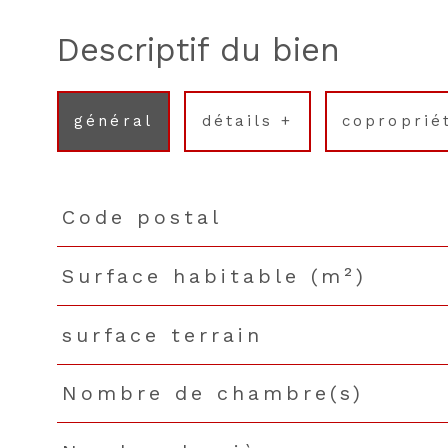
descriptif du bien
général
détails +
coproprié
Code postal
TRAD_PAMPERO_Caracteristique
Valeurs
Surface habitable (m²)
surface terrain
Nombre de chambre(s)