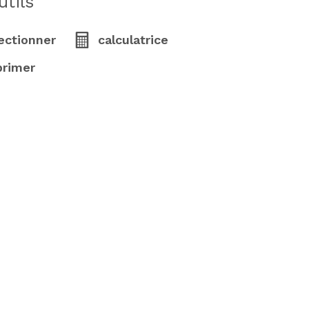
utils
ectionner
calculatrice
primer