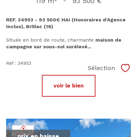
119 m²
-
93 500 €
REF. 34953 - 93 500€ HAI (Honoraires d'Agence
Inclus), Brillac (16)
Située en bord de route, charmante
maison de
campagne sur sous-sol surélevé...
Réf : 34953
Sélection
Séle
voir le bien
prix en baisse