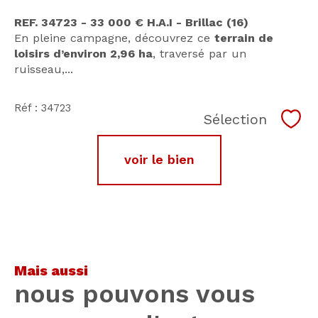
REF. 34723 - 33 000 € H.A.I - Brillac (16)
En pleine campagne, découvrez ce
terrain de
loisirs d’environ 2,96 ha
, traversé par un
ruisseau,...
Réf : 34723
Sélection
Séle
voir le bien
mais aussi
nous pouvons vous