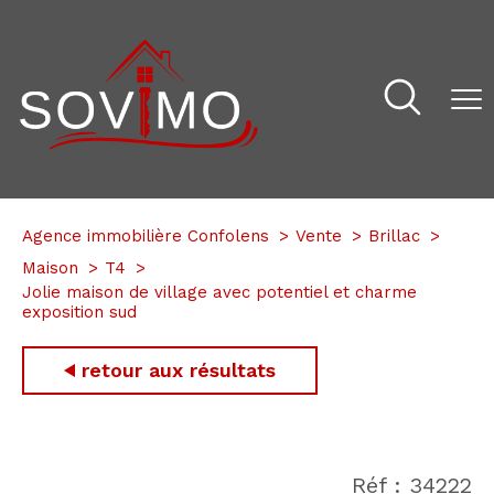
Agence immobilière Confolens
Vente
Brillac
Maison
T4
Jolie maison de village avec potentiel et charme
exposition sud
retour aux résultats
Réf : 34222