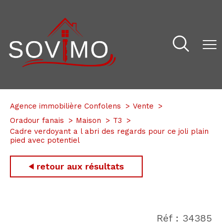
Agence immobilière Confolens
Vente
Oradour fanais
Maison
T3
Cadre verdoyant a l abri des regards pour ce joli plain
pied avec potentiel
retour aux résultats
Réf : 34385