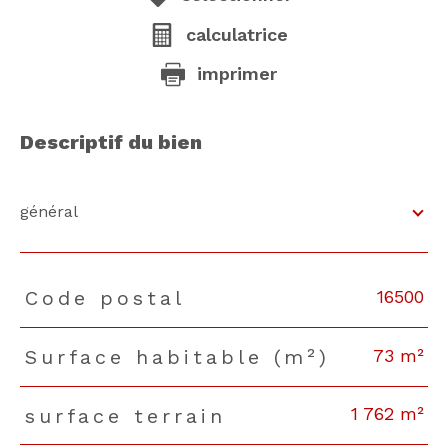
calculatrice
imprimer
descriptif du bien
général
16500
Code postal
TRAD_PAMPERO_Caracteristique
Valeurs
73 m²
Surface habitable (m²)
1 762 m²
surface terrain