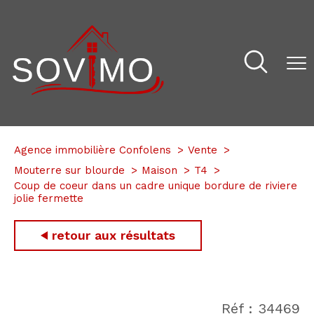
Agence immobilière Confolens
Vente
Mouterre sur blourde
Maison
T4
Coup de coeur dans un cadre unique bordure de riviere
jolie fermette
retour aux résultats
Réf : 34469