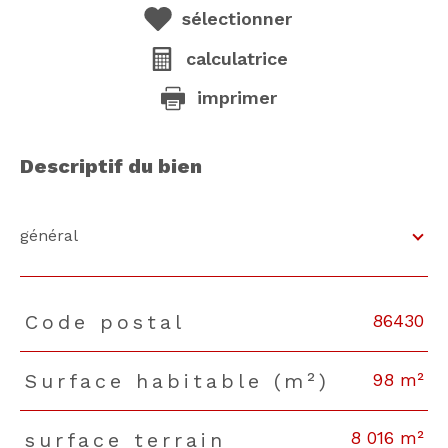
sélectionner
calculatrice
imprimer
descriptif du bien
général
86430
Code postal
TRAD_PAMPERO_Caracteristique
Valeurs
98 m²
Surface habitable (m²)
8 016 m²
surface terrain