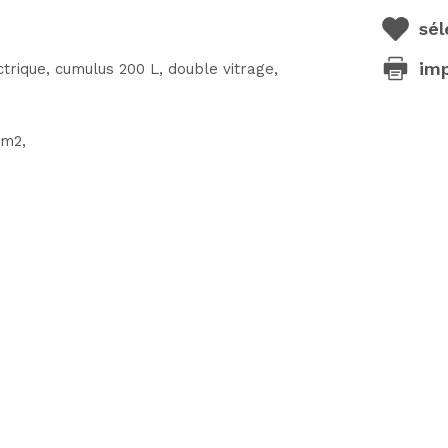
sél
im
que, cumulus 200 L, double vitrage,
 m2,