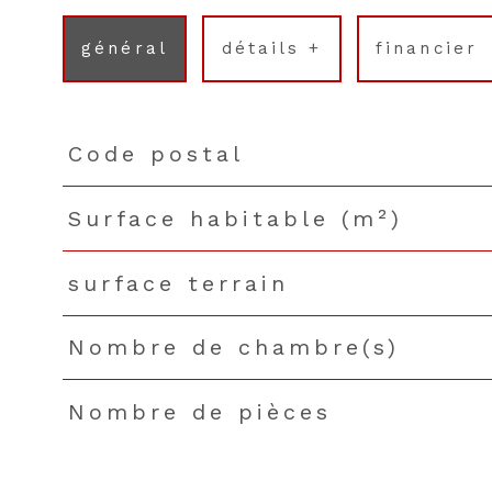
général
détails +
financier
Code postal
TRAD_PAMPERO_Caracteristique
Valeurs
Surface habitable (m²)
surface terrain
Nombre de chambre(s)
Nombre de pièces