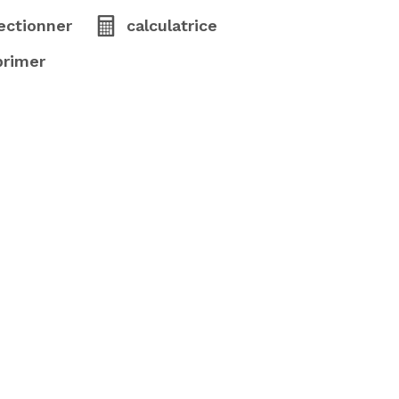
ectionner
calculatrice
primer