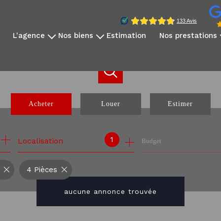
l'agence
nos biens
estimation
nos prestations
qui sommes-nous?
disponibles à la vente
vidéo immobilière
notre équipe
disponibles à la location
reportage photo
avis clients
nos exclusivités
création sites dédié
nos partenaires
nos biens vendus
réseaux sociaux
Acheter
Louer
Estimer
communication internati
webinaire expatrié
de l'ancien
à l'année
1
Localisation
Budget
de l'immo pro
4 Pièces
aucune annonce trouvée