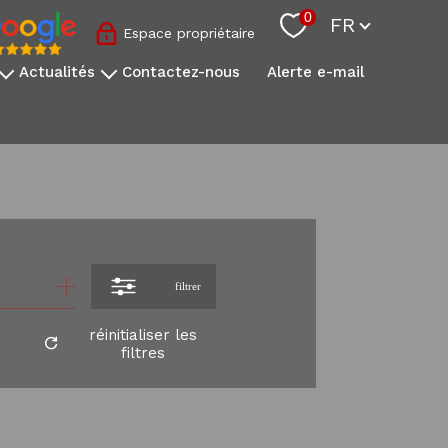
Langue
0
FR
Espace propriétaire
actualités
contactez-nous
alerte e-mail
nos conseils sovimo
l'actualité immobilière
s
onale
s
filtrer
réinitialiser les
filtres