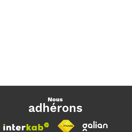
nous
adhérons