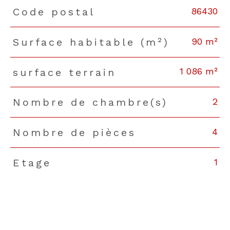
86430
Code postal
TRAD_PAMPERO_Caracteristique
Valeurs
90 m²
Surface habitable (m²)
1 086 m²
surface terrain
2
Nombre de chambre(s)
4
Nombre de pièces
1
Etage