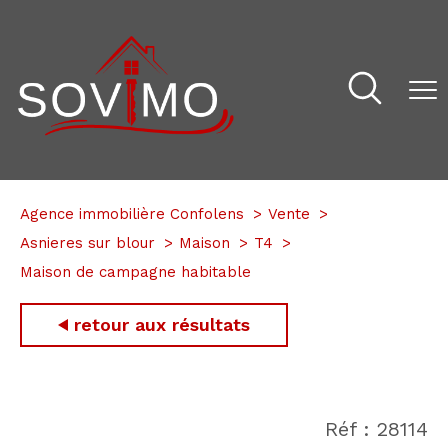
Agence immobilière Confolens
Vente
Asnieres sur blour
Maison
T4
Maison de campagne habitable
retour aux résultats
Réf : 28114