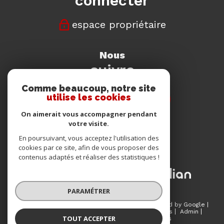
connecter
espace propriétaire
nous
suivre
Comme beaucoup, notre site
utilise les cookies
On aimerait vous accompagner pendant
votre visite.
nous
En poursuivant, vous acceptez l'utilisation des
adhérons
cookies par ce site, afin de vous proposer des
contenus adaptés et réaliser des statistiques !
PARAMÉTRER
© 2026 | Tous droits réservés | Traduction powered by Google |
Plan du site
Mentions légales
Nos honoraires
Admin
TOUT ACCEPTER
Partenaires
Politique RGPD
Cookies