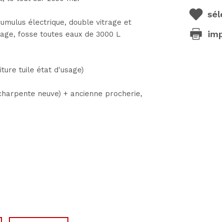
sél
lus électrique, double vitrage et
im
'usage, fosse toutes eaux de 3000 L
ure tuile état d'usage)
 charpente neuve) + ancienne procherie,