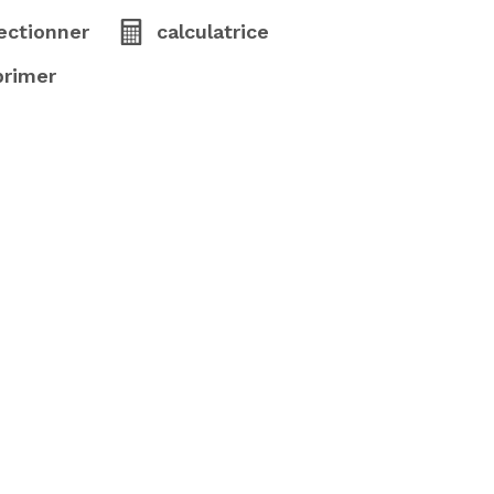
ectionner
calculatrice
primer