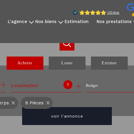
l'agence
nos biens
estimation
nos prestations
qui sommes-nous?
disponibles à la vente
vidéo immobilière
notre équipe
disponibles à la location
reportage photo
avis clients
nos exclusivités
création sites dédié
nos partenaires
nos biens vendus
réseaux sociaux
Acheter
Louer
Estimer
communication internati
webinaire expatrié
de l'ancien
à l'année
1
Localisation
Budget
de l'immo pro
erps
6 Pièces
voir l'annonce