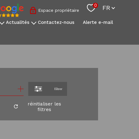
Langue
0
FR
Espace propriétaire
actualités
contactez-nous
alerte e-mail
nos conseils sovimo
l'actualité immobilière
s
onale
s
filtrer
réinitialiser les
filtres