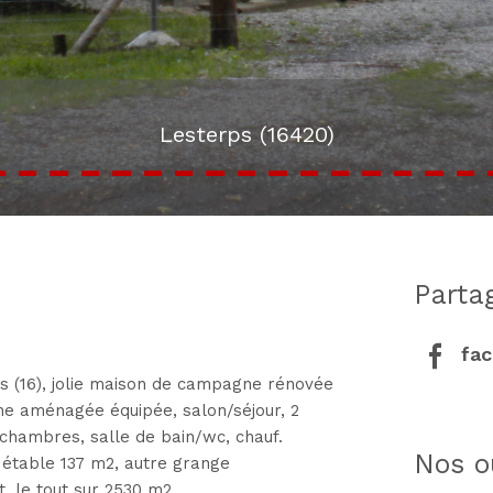
Lesterps (16420)
part
fa
ps (16), jolie maison de campagne rénovée
ine aménagée équipée, salon/séjour, 2
 chambres, salle de bain/wc, chauf.
nos o
 étable 137 m2, autre grange
t, le tout sur 2530 m2.