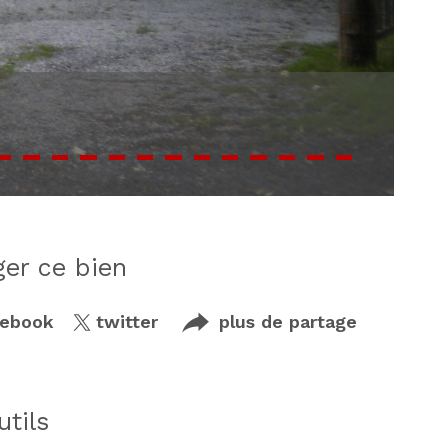
ager ce bien
cebook
twitter
plus de partage
utils