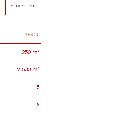
quartier
16420
250 m²
2 530 m²
5
6
1