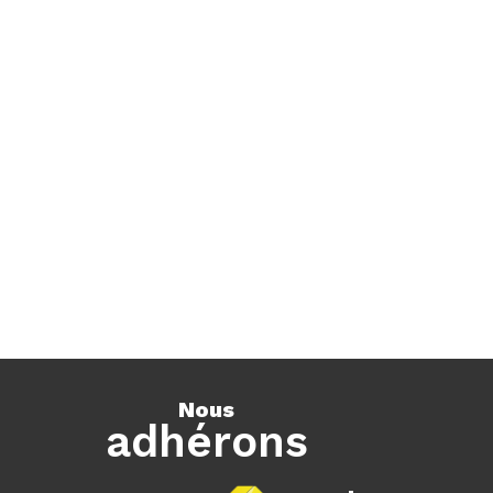
nous
adhérons