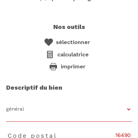
nos outils
sélectionner
calculatrice
imprimer
descriptif du bien
général
16490
Code postal
TRAD_PAMPERO_Caracteristique
Valeurs