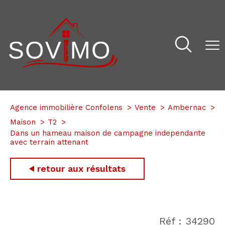
Agence immobilière Confolens
Vente
Ambernac
Maison
T2
Dans un hameau maison de campagne independante
avec terrain attenant
retour aux résultats
Réf : 34290