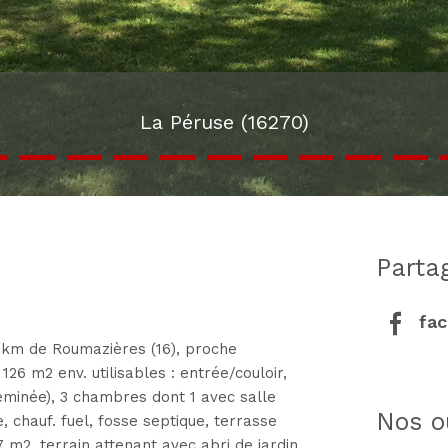
La Péruse (16270)
part
fa
.4 km de Roumazières (16), proche
26 m2 env. utilisables : entrée/couloir,
eminée), 3 chambres dont 1 avec salle
nos o
, chauf. fuel, fosse septique, terrasse
m2, terrain attenant avec abri de jardin,