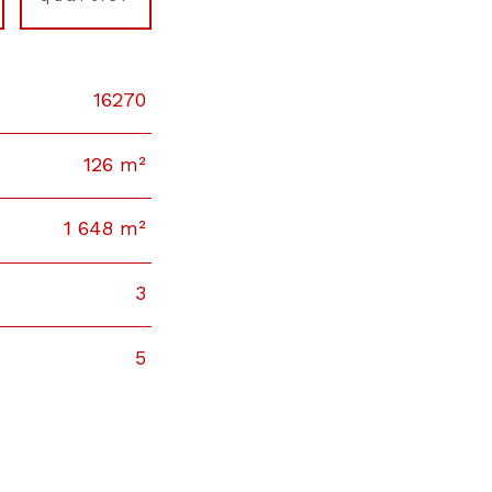
16270
126 m²
1 648 m²
3
5