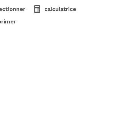
ectionner
calculatrice
primer