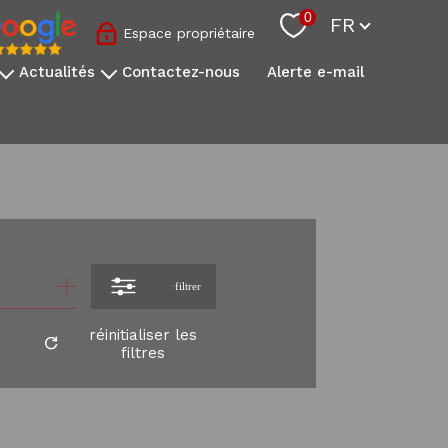
Langue
0
FR
Espace propriétaire
actualités
contactez-nous
alerte e-mail
nos conseils sovimo
l'actualité immobilière
s
onale
s
filtrer
réinitialiser les
filtres