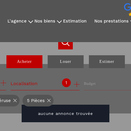
l'agence
nos biens
estimation
nos prestations
qui sommes-nous?
disponibles à la vente
vidéo immobilière
notre équipe
disponibles à la location
reportage photo
avis clients
nos exclusivités
création sites dédié
nos partenaires
nos biens vendus
réseaux sociaux
Acheter
Louer
Estimer
communication internati
webinaire expatrié
de l'ancien
à l'année
1
Localisation
Budget
de l'immo pro
éruse
5 Pièces
aucune annonce trouvée