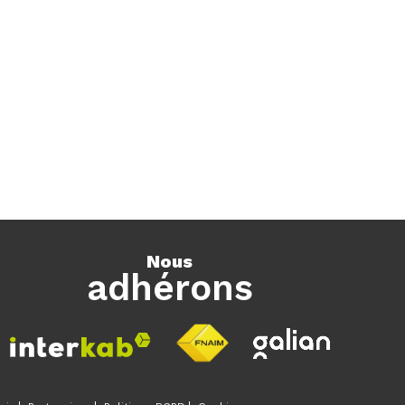
nous
adhérons