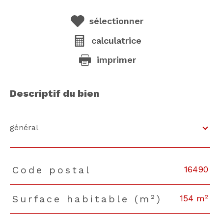
sélectionner
calculatrice
imprimer
descriptif du bien
général
16490
Code postal
TRAD_PAMPERO_Caracteristique
Valeurs
154 m²
Surface habitable (m²)