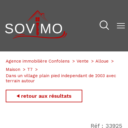
Agence immobilière Confolens
Vente
Alloue
Maison
T7
Dans un village plain pied independant de 2003 avec
terrain autour
retour aux résultats
Réf : 33925