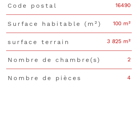
16490
Code postal
TRAD_PAMPERO_Caracteristique
Valeurs
100 m²
Surface habitable (m²)
3 825 m²
surface terrain
2
Nombre de chambre(s)
4
Nombre de pièces