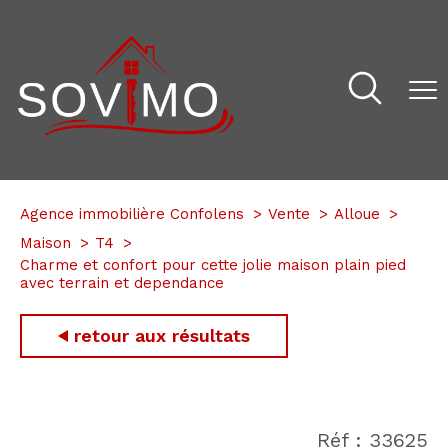
Agence immobilière Confolens
Vente
Alloue
Maison
T4
Charme et confort pour cette jolie maison plain pied
avec terrain et dependance
retour aux résultats
Réf : 33625