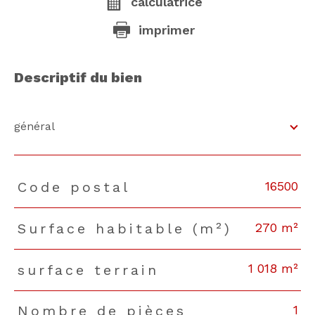
calculatrice
imprimer
descriptif du bien
général
16500
Code postal
TRAD_PAMPERO_Caracteristique
Valeurs
270 m²
Surface habitable (m²)
1 018 m²
surface terrain
1
Nombre de pièces