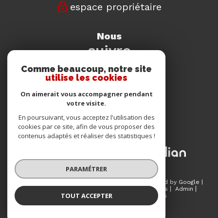
espace propriétaire
nous
suivre
Comme beaucoup, notre site
utilise les cookies
On aimerait vous accompagner pendant
votre visite.
nous
En poursuivant, vous acceptez l'utilisation des
adhérons
cookies par ce site, afin de vous proposer des
contenus adaptés et réaliser des statistiques !
PARAMÉTRER
© 2026 | Tous droits réservés | Traduction powered by Google |
Plan du site
Mentions légales
Nos honoraires
Admin
TOUT ACCEPTER
Partenaires
Politique RGPD
Cookies