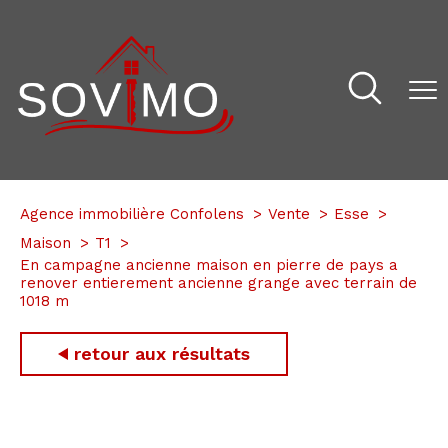
Agence immobilière Confolens
Vente
Esse
Maison
T1
En campagne ancienne maison en pierre de pays a
renover entierement ancienne grange avec terrain de
1018 m
retour aux résultats