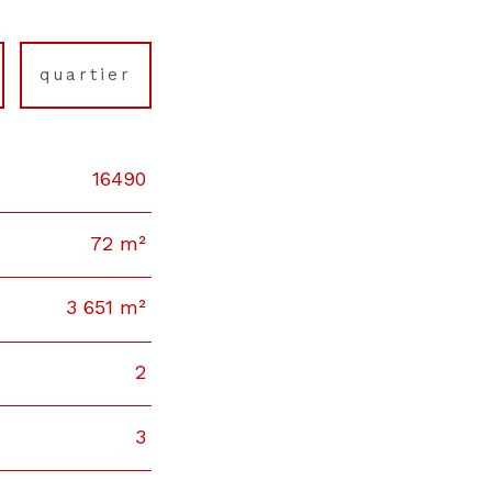
quartier
16490
72 m²
3 651 m²
2
3