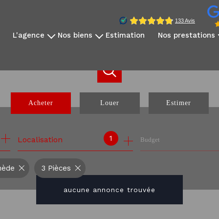
l'agence
nos biens
estimation
nos prestations
qui sommes-nous?
disponibles à la vente
vidéo immobilière
notre équipe
disponibles à la location
reportage photo
avis clients
nos exclusivités
création sites dédié
nos partenaires
nos biens vendus
réseaux sociaux
Acheter
Louer
Estimer
communication internati
webinaire expatrié
de l'ancien
à l'année
1
Localisation
Budget
de l'immo pro
nède
3 Pièces
aucune annonce trouvée