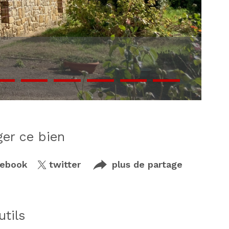
ager ce bien
cebook
twitter
plus de partage
utils