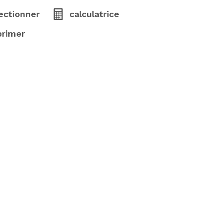
ectionner
calculatrice
primer