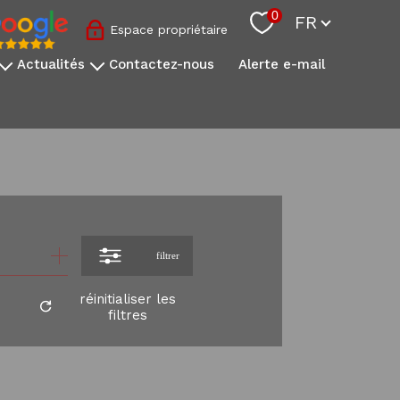
Langue
0
FR
Espace propriétaire
actualités
contactez-nous
alerte e-mail
nos conseils sovimo
l'actualité immobilière
s
onale
s
filtrer
réinitialiser les
filtres