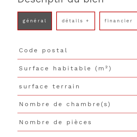
général
détails +
financier
Code postal
TRAD_PAMPERO_Caracteristique
Valeurs
Surface habitable (m²)
surface terrain
Nombre de chambre(s)
Nombre de pièces