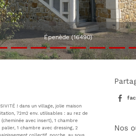
Épenède (16490)
part
fa
IVITÉ ! dans un village, jolie maison
ation, 72m2 env. utilisables : au rez de
r (cheminée avec insert), 1 chambre
nos o
: palier, 1 chambre avec dressing, 2
ainissement collectif, porche, au sous