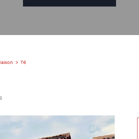
aison
T6
S