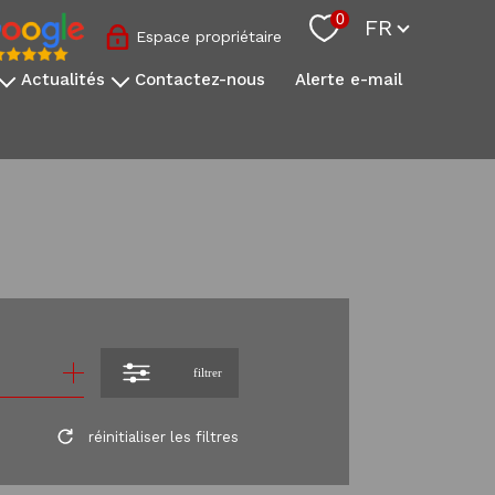
Langue
0
FR
Espace propriétaire
actualités
contactez-nous
alerte e-mail
nos conseils sovimo
l'actualité immobilière
s
onale
s
filtrer
réinitialiser les filtres