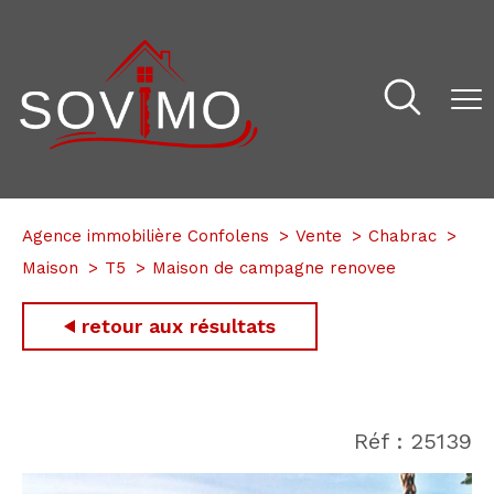
Agence immobilière Confolens
Vente
Chabrac
Maison
T5
Maison de campagne renovee
retour aux résultats
Réf : 25139