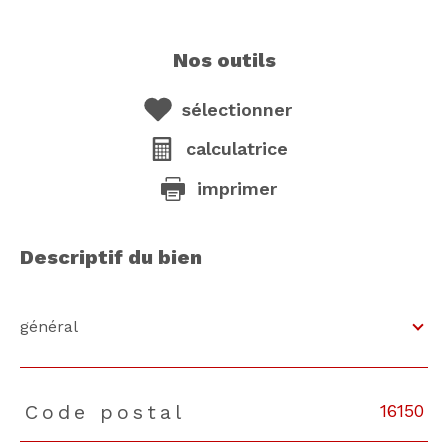
nos outils
sélectionner
calculatrice
imprimer
descriptif du bien
général
16150
Code postal
TRAD_PAMPERO_Caracteristique
Valeurs