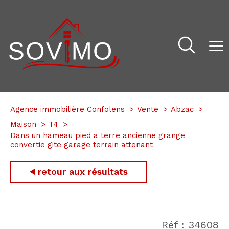
Agence immobilière Confolens
Vente
Abzac
Maison
T4
Dans un hameau pied a terre ancienne grange
convertie gite garage terrain attenant
retour aux résultats
Réf : 34608