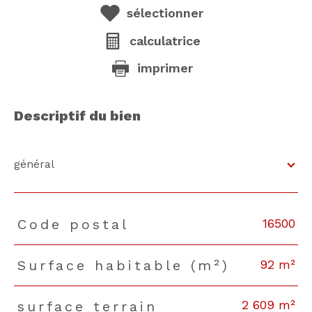
sélectionner
calculatrice
imprimer
descriptif du bien
général
16500
Code postal
TRAD_PAMPERO_Caracteristique
Valeurs
92 m²
Surface habitable (m²)
2 609 m²
surface terrain