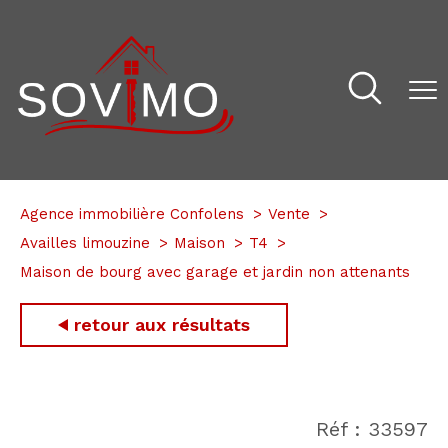
Agence immobilière Confolens
Vente
Availles limouzine
Maison
T4
Maison de bourg avec garage et jardin non attenants
retour aux résultats
Réf : 33597