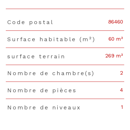
86460
Code postal
TRAD_PAMPERO_Caracteristique
Valeurs
60 m²
Surface habitable (m²)
269 m²
surface terrain
2
Nombre de chambre(s)
4
Nombre de pièces
1
Nombre de niveaux