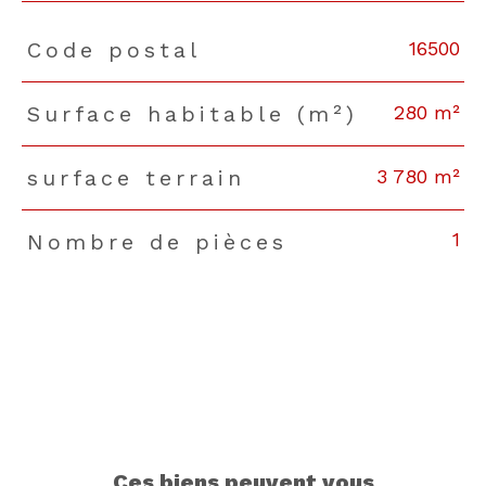
16500
Code postal
TRAD_PAMPERO_Caracteristique
Valeurs
280 m²
Surface habitable (m²)
3 780 m²
surface terrain
1
Nombre de pièces
ces biens peuvent vous