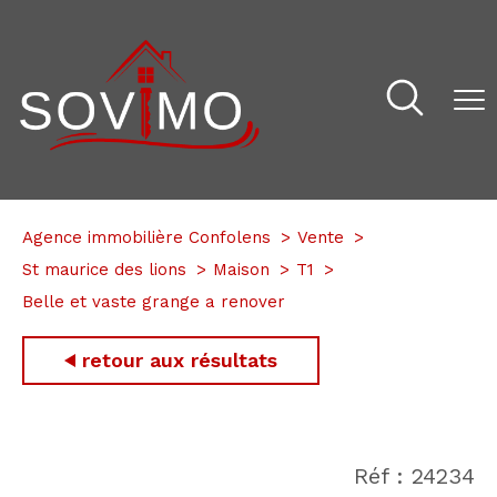
Agence immobilière Confolens
Vente
St maurice des lions
Maison
T1
Belle et vaste grange a renover
retour aux résultats
Réf : 24234