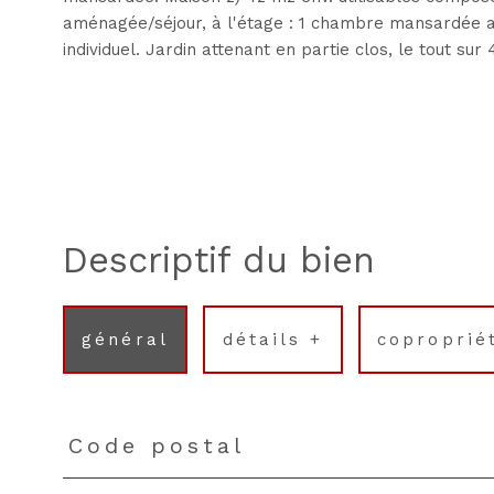
aménagée/séjour, à l'étage : 1 chambre mansardée a
individuel. Jardin attenant en partie clos, le tout sur
descriptif du bien
général
détails +
coproprié
Code postal
TRAD_PAMPERO_Caracteristique
Valeurs