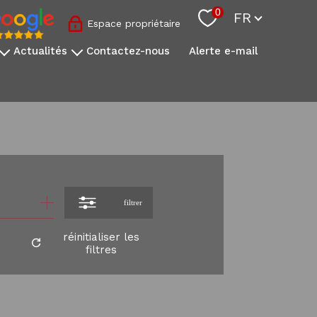
Langue
0
FR
Espace propriétaire
actualités
contactez-nous
alerte e-mail
nos conseils sovimo
l'actualité immobilière
s
onale
s
filtrer
réinitialiser les
filtres