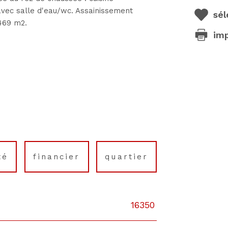
vec salle d'eau/wc. Assainissement
sél
 469 m2.
im
té
financier
quartier
16350