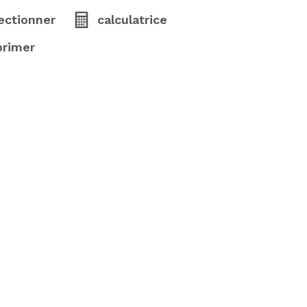
ectionner
calculatrice
primer