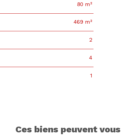
80 m²
469 m²
2
4
1
ces biens peuvent vous