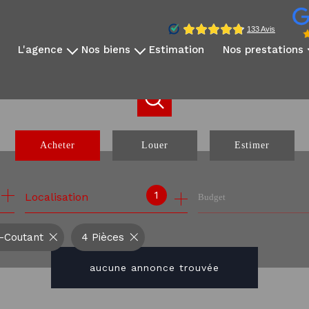
l'agence
nos biens
estimation
nos prestations
qui sommes-nous?
disponibles à la vente
vidéo immobilière
notre équipe
disponibles à la location
reportage photo
avis clients
nos exclusivités
création sites dédié
nos partenaires
nos biens vendus
réseaux sociaux
Acheter
Louer
Estimer
communication internati
webinaire expatrié
de l'ancien
à l'année
1
Localisation
Budget
de l'immo pro
t-Coutant
4 Pièces
aucune annonce trouvée