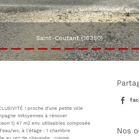
Saint-Coutant (16350)
part
fa
LUSIVITÉ ! proche d'une petite ville
mpagne mitoyennes à rénover
ison 1) 47 m2 env. utilisables composée
nos o
d'eau/wc, à l'étage : 1 chambre
e au rez de chaussée : cuisine