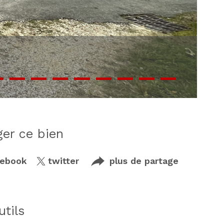
ager ce bien
cebook
twitter
plus de partage
utils