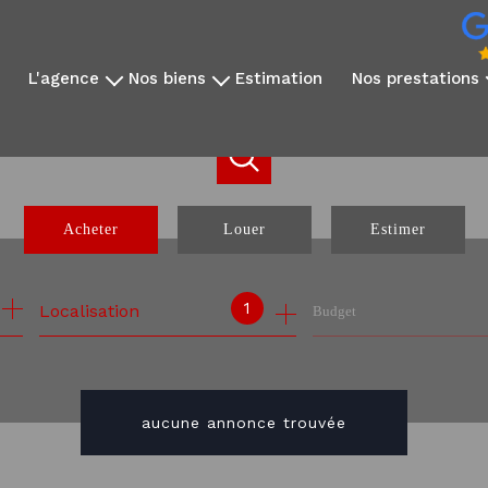
l'agence
nos biens
estimation
nos prestations
qui sommes-nous?
disponibles à la vente
vidéo immobilière
notre équipe
disponibles à la location
reportage photo
avis clients
nos exclusivités
création sites dédié
nos partenaires
nos biens vendus
réseaux sociaux
Acheter
Louer
Estimer
communication internati
webinaire expatrié
de l'ancien
à l'année
1
Localisation
Budget
de l'immo pro
aucune annonce trouvée