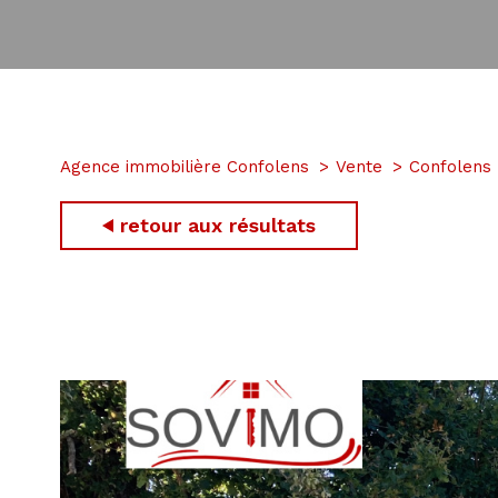
Agence immobilière Confolens
Vente
Confolens
retour aux résultats