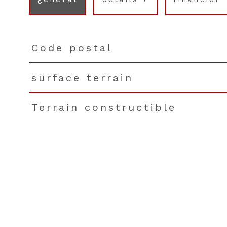
Code postal
TRAD_PAMPERO_Caracteristique
Valeurs
surface terrain
Terrain constructible