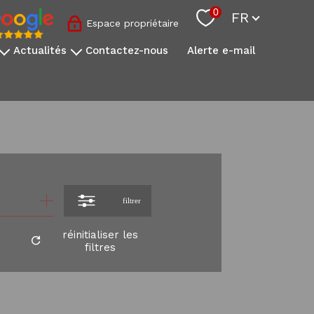
Langue
0
FR
Espace propriétaire
actualités
contactez-nous
alerte e-mail
nos conseils sovimo
l'actualité immobilière
s
onale
s
filtrer
réinitialiser les
filtres