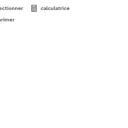
ectionner
calculatrice
primer