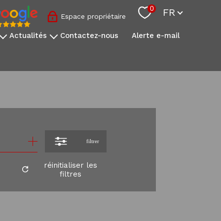
Langue
0
FR
Espace propriétaire
actualités
contactez-nous
alerte e-mail
nos conseils sovimo
l'actualité immobilière
s
onale
s
filtrer
réinitialiser les
filtres