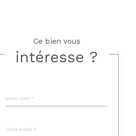
ce bien vous
intéresse ?
Nom
Fieldset
*
par
défaut
email
*