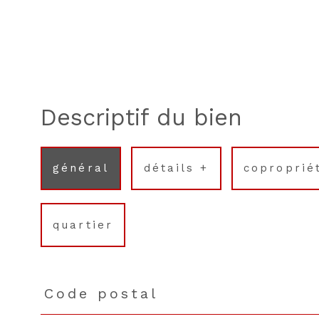
descriptif du bien
général
détails +
coproprié
quartier
Code postal
TRAD_PAMPERO_Caracteristique
Valeurs