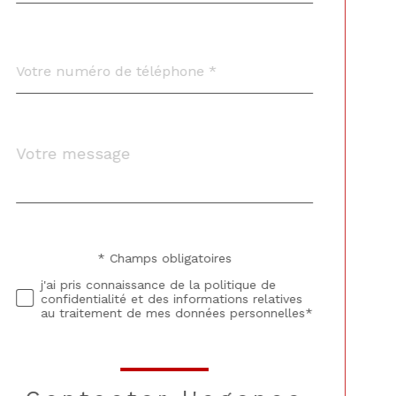
Téléphone
*
Message
Fieldset
*
par
défaut
* Champs obligatoires
Validation
j'ai pris connaissance de la politique de
confidentialité et des informations relatives
au traitement de mes données personnelles*