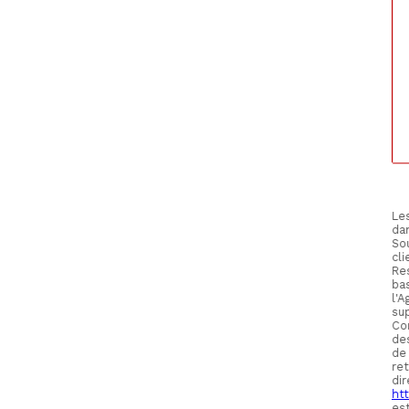
Les
da
Sou
cl
Re
bas
l'
su
Con
des
de
re
di
htt
es