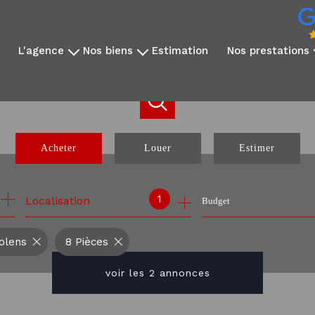
l'agence
nos biens
estimation
nos prestations
qui sommes-nous?
disponibles à la vente
vidéo immobilière
notre équipe
disponibles à la location
reportage photo
avis clients
nos exclusivités
création sites dédié
nos partenaires
nos biens vendus
réseaux sociaux
Acheter
Louer
Estimer
communication internati
webinaire expatrié
de l'ancien
à l'année
1
Localisation
Budget
de l'immo pro
olens
8 Pièces
voir les
2
annonces