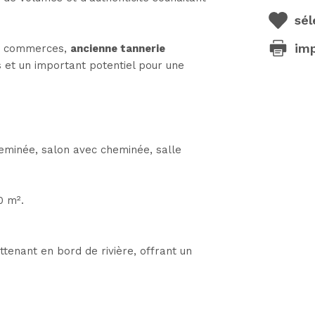
sél
im
es commerces,
ancienne tannerie
 et un important potentiel pour une
heminée, salon avec cheminée, salle
0 m².
 attenant en bord de rivière, offrant un