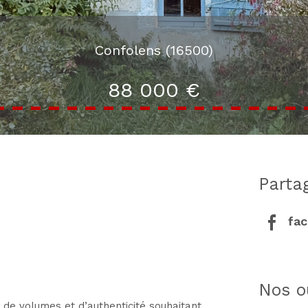
Confolens (16500)
88 000 €
part
fa
nos o
 de volumes et d’authenticité souhaitant