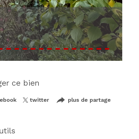
ager ce bien
cebook
twitter
plus de partage
utils