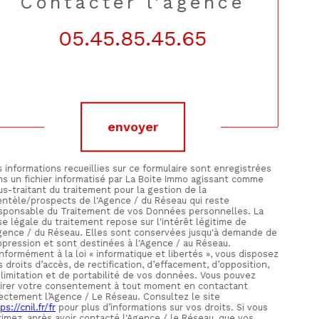
contacter l'agence
05.45.85.45.65
Validation
envoyer
 informations recueillies sur ce formulaire sont enregistrées
ns un fichier informatisé par La Boite Immo agissant comme
s-traitant du traitement pour la gestion de la
ientèle/prospects de l'Agence / du Réseau qui reste
sponsable du Traitement de vos Données personnelles. La
e légale du traitement repose sur l'intérêt légitime de
Agence / du Réseau. Elles sont conservées jusqu'à demande de
ppression et sont destinées à l'Agence / au Réseau.
formément à la loi « informatique et libertés », vous disposez
 droits d’accès, de rectification, d’effacement, d’opposition,
 limitation et de portabilité de vos données. Vous pouvez
tirer votre consentement à tout moment en contactant
rectement l’Agence / Le Réseau. Consultez le site
ps://cnil.fr/fr
pour plus d’informations sur vos droits. Si vous
timez, après avoir contacté l'Agence / le Réseau, que vos