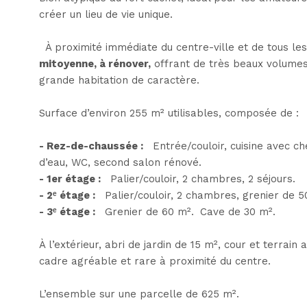
créer un lieu de vie unique.
À proximité immédiate du centre-ville et de tous l
mitoyenne, à rénover,
offrant de très beaux volumes
grande habitation de caractère.
Surface d’environ 255 m² utilisables, composée de :
- Rez-de-chaussée :
Entrée/couloir, cuisine avec c
d’eau, WC, second salon rénové.
- 1er étage :
Palier/couloir, 2 chambres, 2 séjours.
- 2ᵉ étage :
Palier/couloir, 2 chambres, grenier de 5
- 3ᵉ étage :
Grenier de 60 m². Cave de 30 m².
À l’extérieur, abri de jardin de 15 m², cour et terrain
cadre agréable et rare à proximité du centre.
L’ensemble sur une parcelle de 625 m².