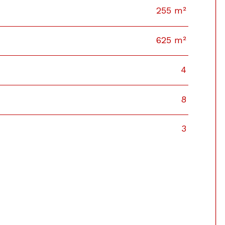
255 m²
625 m²
4
8
3