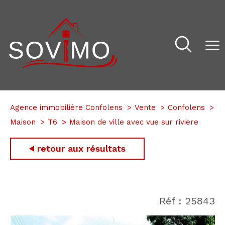
Agence immobilière Confolens
Vente
Confolens
Maison
T6
Maison de ville avec vue sur riviere
retour aux résultats
Réf : 25843