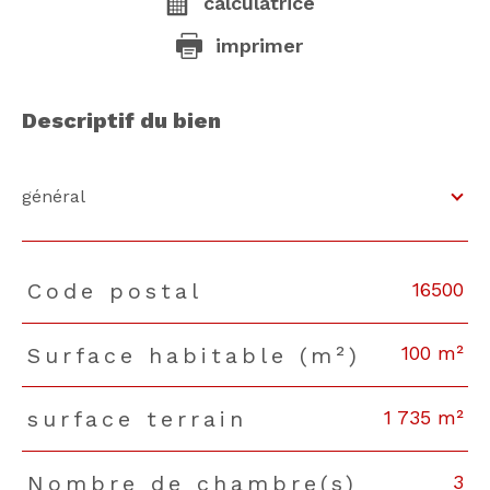
calculatrice
imprimer
descriptif du bien
général
16500
Code postal
TRAD_PAMPERO_Caracteristique
Valeurs
100 m²
Surface habitable (m²)
1 735 m²
surface terrain
3
Nombre de chambre(s)