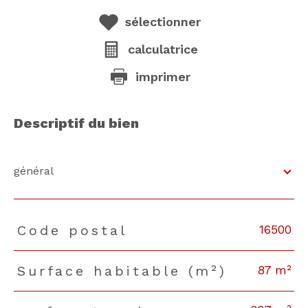
sélectionner
calculatrice
imprimer
descriptif du bien
général
16500
Code postal
TRAD_PAMPERO_Caracteristique
Valeurs
87 m²
Surface habitable (m²)