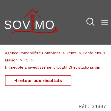
Agence immobilière Confolens
Vente
Confolens
Maison
T5
Immeuble a investissement locatif t3 et studio jardin
retour aux résultats
Réf : 34687