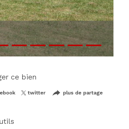
ager ce bien
cebook
twitter
plus de partage
utils