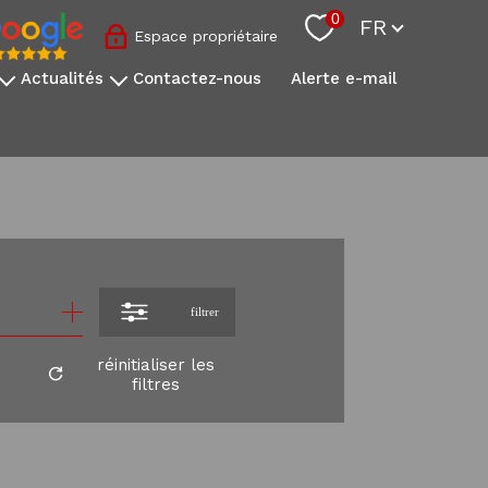
Langue
0
FR
Espace propriétaire
actualités
contactez-nous
alerte e-mail
nos conseils sovimo
l'actualité immobilière
s
onale
s
filtrer
réinitialiser les
filtres