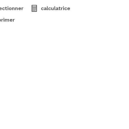
ectionner
calculatrice
primer