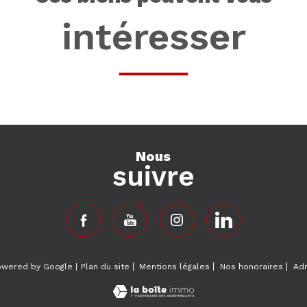
intéresser
nous
suivre
powered by Google |
Plan du site
Mentions légales
Nos honoraires
Ad