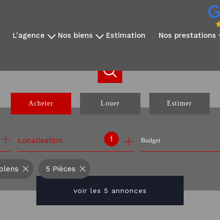
l'agence
nos biens
estimation
nos prestations
qui sommes-nous?
disponibles à la vente
vidéo immobilière
notre équipe
disponibles à la location
reportage photo
avis clients
nos exclusivités
création sites dédié
nos partenaires
nos biens vendus
réseaux sociaux
Acheter
Louer
Estimer
communication internati
webinaire expatrié
de l'ancien
à l'année
1
Localisation
Budget
de l'immo pro
olens
5 Pièces
voir les
5
annonces