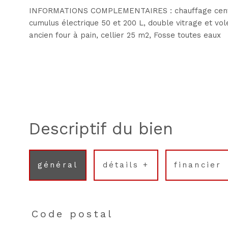
INFORMATIONS COMPLEMENTAIRES : chauffage central 
cumulus électrique 50 et 200 L, double vitrage et vol
ancien four à pain, cellier 25 m2, Fosse toutes eaux
descriptif du bien
général
détails +
financier
Code postal
TRAD_PAMPERO_Caracteristique
Valeurs