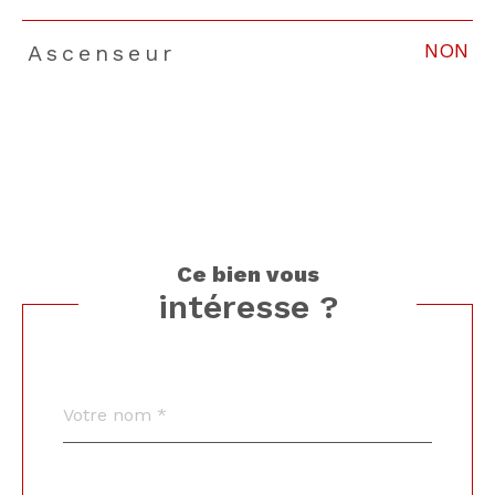
NON
Ascenseur
ce bien vous
intéresse ?
Nom
Fieldset
*
par
défaut
email