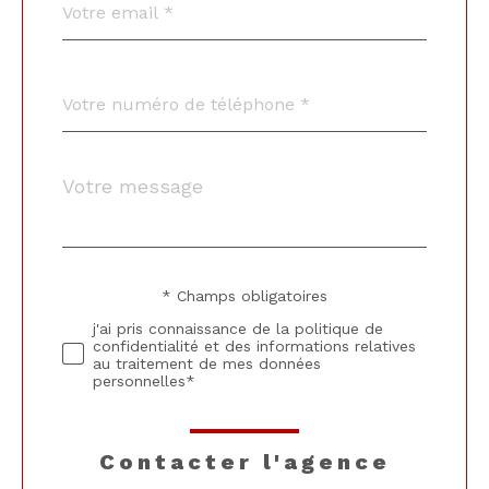
*
Téléphone
*
Message
Fieldset
*
par
défaut
* Champs obligatoires
Validation
j'ai pris connaissance de la politique de
confidentialité et des informations relatives
au traitement de mes données
personnelles*
contacter l'agence