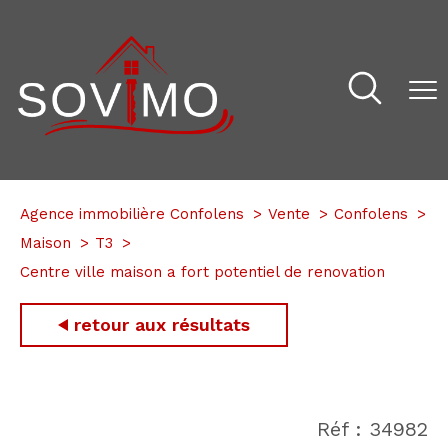
Agence immobilière Confolens
Vente
Confolens
Maison
T3
Centre ville maison a fort potentiel de renovation
retour aux résultats
Réf : 34982