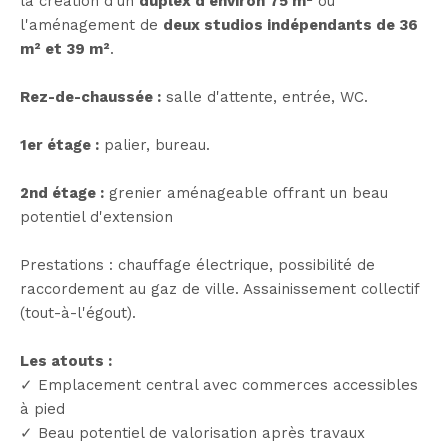
la création d'un
duplex d'environ 75 m²
ou
l'aménagement de
deux studios indépendants de 36
m² et 39 m²
.
Rez-de-chaussée :
salle d'attente, entrée, WC.
1er étage :
palier, bureau.
2nd étage :
grenier aménageable offrant un beau
potentiel d'extension
Prestations : chauffage électrique, possibilité de
raccordement au gaz de ville. Assainissement collectif
(tout-à-l'égout).
Les atouts :
✓ Emplacement central avec commerces accessibles
à pied
✓ Beau potentiel de valorisation après travaux