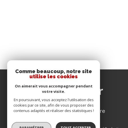
Comme beaucoup, notre site
utilise les cookies
se
On aimerait vous accompagner pendant
connecter
votre visite.
En poursuivant, vous acceptez l'utilisation des
cookies par ce site, afin de vous proposer des
espace propriétaire
contenus adaptés et réaliser des statistiques !
PARAMÉTRER
TOUT ACCEPTER