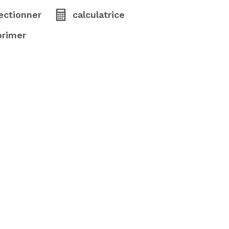
ectionner
calculatrice
primer