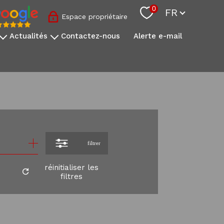
Langue
0
FR
Espace propriétaire
actualités
contactez-nous
alerte e-mail
nos conseils sovimo
l'actualité immobilière
s
onale
s
filtrer
réinitialiser les
filtres