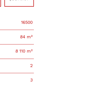
16500
84 m²
8 110 m²
2
3