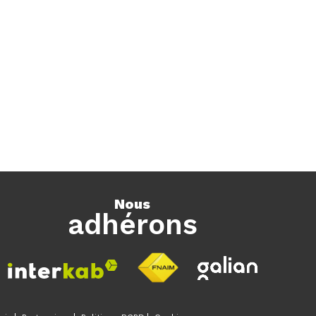
nous
adhérons