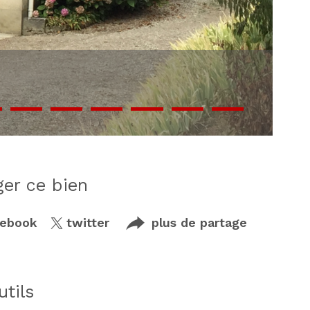
ager ce bien
cebook
twitter
plus de partage
utils