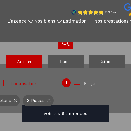
l'agence
nos biens
estimation
nos prestations
qui sommes-nous?
disponibles à la vente
vidéo immobilière
notre équipe
disponibles à la location
reportage photo
avis clients
nos exclusivités
création sites dédié
nos partenaires
nos biens vendus
réseaux sociaux
Acheter
Louer
Estimer
communication internati
webinaire expatrié
de l'ancien
à l'année
1
Localisation
Budget
de l'immo pro
olens
3 Pièces
voir les
5
annonces