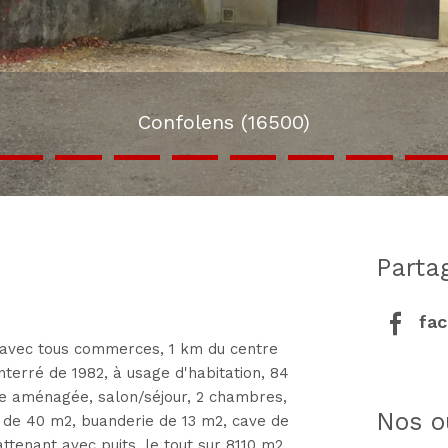
Confolens (16500)
part
fa
le avec tous commerces, 1 km du centre
nterré de 1982, à usage d'habitation, 84
sine aménagée, salon/séjour, 2 chambres,
nos o
ge de 40 m2, buanderie de 13 m2, cave de
ttenant avec puits, le tout sur 8110 m2.