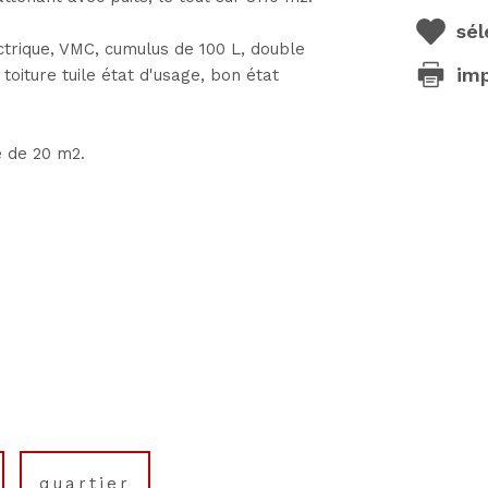
sél
ique, VMC, cumulus de 100 L, double
im
 toiture tuile état d'usage, bon état
e de 20 m2.
quartier