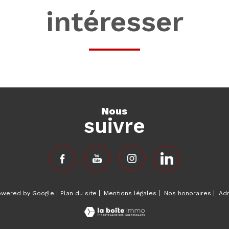
intéresser
nous
suivre
powered by Google |
Plan du site
Mentions légales
Nos honoraires
Ad