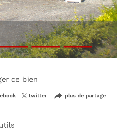
ager ce bien
cebook
twitter
plus de partage
utils