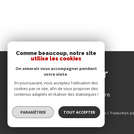
Comme beaucoup, notre site
utilise les cookies
se
On aimerait vous accompagner pendant
connecter
votre visite.
En poursuivant, vous acceptez l'utilisation des
cookies par ce site, afin de vous proposer des
espace propriétaire
contenus adaptés et réaliser des statistiques !
PARAMÉTRER
TOUT ACCEPTER
© 2026 | Tous droits réservés | Traduction 