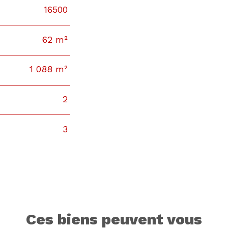
16500
62 m²
1 088 m²
2
3
ces biens peuvent vous