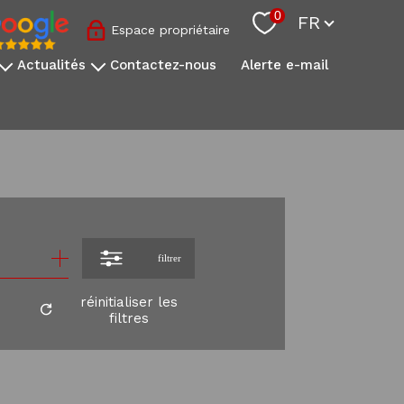
Langue
0
FR
Espace propriétaire
actualités
contactez-nous
alerte e-mail
nos conseils sovimo
l'actualité immobilière
s
onale
s
filtrer
réinitialiser les
filtres