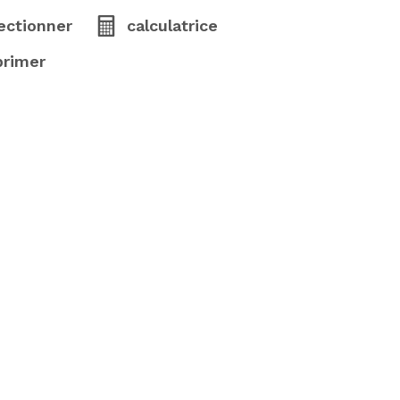
ectionner
calculatrice
primer