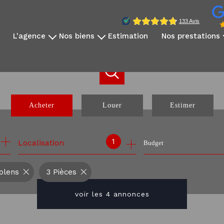
l'agence
nos biens
estimation
nos prestations
qui sommes-nous?
disponibles à la vente
vidéo immobilière
notre équipe
disponibles à la location
reportage photo
avis clients
nos exclusivités
création sites dédié
nos partenaires
nos biens vendus
réseaux sociaux
Acheter
Louer
Estimer
communication internati
webinaire expatrié
de l'ancien
à l'année
1
Localisation
Budget
de l'immo pro
olens
3 Pièces
voir les
4
annonces