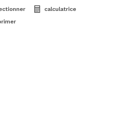
ectionner
calculatrice
primer