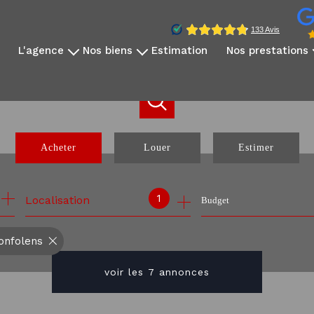
l'agence
nos biens
estimation
nos prestations
qui sommes-nous?
disponibles à la vente
vidéo immobilière
notre équipe
disponibles à la location
reportage photo
avis clients
nos exclusivités
création sites dédié
nos partenaires
nos biens vendus
réseaux sociaux
Acheter
Louer
Estimer
communication internati
webinaire expatrié
de l'ancien
à l'année
1
Localisation
Budget
de l'immo pro
onfolens
voir les
7
annonces