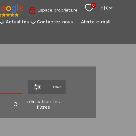
Langue
0
FR
Espace propriétaire
actualités
contactez-nous
alerte e-mail
nos conseils sovimo
l'actualité immobilière
s
onale
s
filtrer
réinitialiser les
filtres