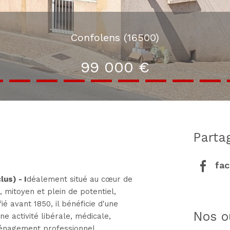
Confolens (16500)
99 000 €
part
fa
us) - I
déalement situé au cœur de
 mitoyen et plein de potentiel,
fié avant 1850, il bénéficie d'une
nos o
e activité libérale, médicale,
ménagement professionnel.