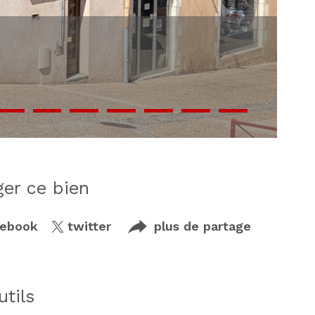
ager ce bien
cebook
twitter
plus de partage
utils