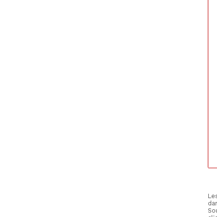
Les
da
Sou