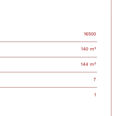
16500
140 m²
144 m²
7
1