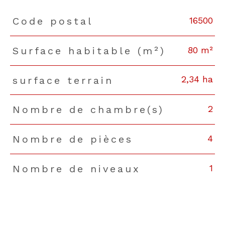
16500
Code postal
TRAD_PAMPERO_Caracteristique
Valeurs
80 m²
Surface habitable (m²)
2,34 ha
surface terrain
2
Nombre de chambre(s)
4
Nombre de pièces
1
Nombre de niveaux