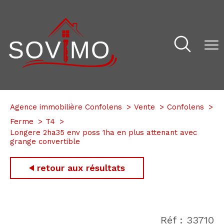
Agence immobilière Confolens
Vente
Confolens
Ferme
T4
Longere 2ha35 env poss 1ha en plus attenant avec
grange convertible
retour aux résultats
Réf : 33710