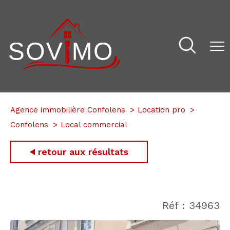
Agence immobilière Confolens
Location pro
Confolens
Local commercial
retour aux résultats
Réf : 34963