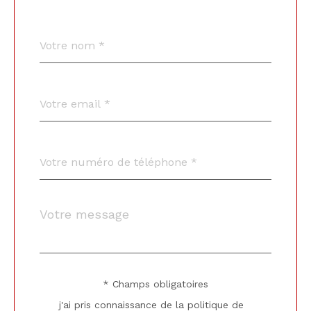
Nom
Fieldset
*
par
défaut
email
*
Téléphone
*
Message
Fieldset
*
par
défaut
* Champs obligatoires
Validation
j'ai pris connaissance de la politique de