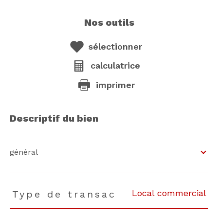
nos outils
sélectionner
calculatrice
imprimer
descriptif du bien
général
Local commercial
Type de transac
TRAD_PAMPERO_Caracteristique
Valeurs